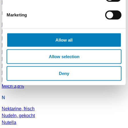
Leitungswasser
M
Marketing
Magerquark
Magerquark
Mandarine, frisch
Allow all
Mandelmilch, geröstet, ohne Zucker / ungesüsst
Mandeln, ganz
Allow selection
Mango, frisch
Marmelade, Durchschnitt
Mehl, Weizenmehl Type 405
Deny
Milch, 1,5% Fett
Milch 3,8%
N
Nektarine, frisch
Nudeln, gekocht
Nutella