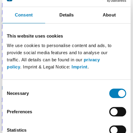
Kaffee, mit Milch (1,5% Fett)
Kaffee mit Milch (1,5% Fett)
Consent
Details
About
Karotte/Möhre, frisch
Kartoffel, gegart, mit Schale
Kartoffeln, roh
This website uses cookies
Kartoffeln, gegart, ohne Schale
We use cookies to personalise content and ads, to
Kinder Riegel
provide social media features and to analyse our
Kiwi, frisch
traffic. All details can be found in our
privacy
Knoblauch / Knoblauchzehe, frisch
policy
. Imprint & Legal Notice:
Imprint
.
Kohlenhydrate, Dummy
Kohlrabi, frisch
Consent
L
Necessary
Selection
Lätta, Original
Latte Macchiato, Milch 1,5%
Preferences
Lauch/Porree, frisch
Laugenstange
Leinsamen, geschrotet
Statistics