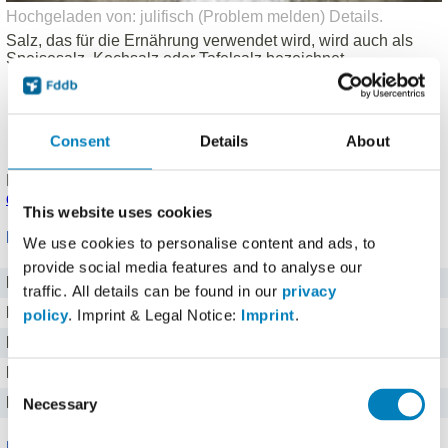
Hochgeladen von: julifisch (
Problem melden
)
Details
.
Salz, das für die Ernährung verwendet wird, wird auch als
Speisesalz, Kochsalz oder Tafelsalz bezeichnet.
Fructosefrei
Glutenfrei
Laktosefrei
Consent
Details
About
Vegetarisch (vegan)
Produkt eingetragen von einem
Fddb Nutzer
.
Hinweise zu
den Produktdaten
.
This website uses cookies
Nährwerte für 100 g
We use cookies to personalise content and ads, to
provide social media features and to analyse our
Brennwert
0 kj kJ
traffic. All details can be found in our
privacy
Kalorien
0 kcal
policy
. Imprint & Legal Notice:
Imprint
.
Protein
0 g g
Kohlenhydrate
0 g g
Consent
Fett
0 g g
Necessary
Selection
Mineralstoffe