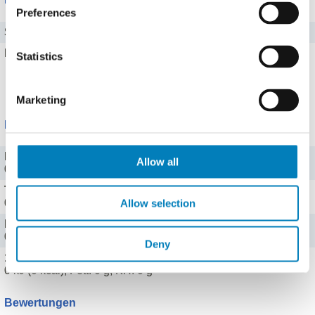
Preferences
Salz
98,8 g
Eisen
0,1 mg
Statistics
Alle 13 Mineralstoffe zeigen
Marketing
Portionen
Prise (1 g)
Allow all
0 kJ (0 kcal), Fett: 0 g, KH: 0 g
Teelöffel (7,5 g)
Allow selection
0 kJ (0 kcal), Fett: 0 g, KH: 0 g
Esslöffel (15 g)
0 kJ (0 kcal), Fett: 0 g, KH: 0 g
Deny
100 g (100 g)
0 kJ (0 kcal), Fett: 0 g, KH: 0 g
Bewertungen