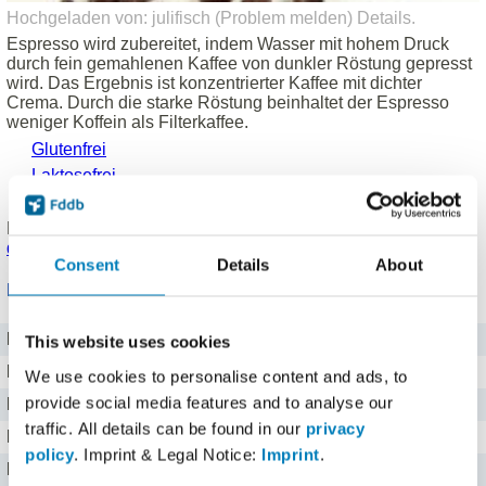
Hochgeladen von: julifisch (
Problem melden
)
Details
.
Espresso wird zubereitet, indem Wasser mit hohem Druck
durch fein gemahlenen Kaffee von dunkler Röstung gepresst
wird. Das Ergebnis ist konzentrierter Kaffee mit dichter
Crema. Durch die starke Röstung beinhaltet der Espresso
weniger Koffein als Filterkaffee.
Glutenfrei
Laktosefrei
Vegetarisch (vegan)
Produkt eingetragen von einem
Fddb Nutzer
.
Hinweise zu
den Produktdaten
.
Consent
Details
About
Nährwerte für 100 ml
Brennwert
37 kj kJ
This website uses cookies
Kalorien
9 kcal
We use cookies to personalise content and ads, to
provide social media features and to analyse our
Protein
0 g g
traffic. All details can be found in our
privacy
Kohlenhydrate
2 g g
policy
. Imprint & Legal Notice:
Imprint
.
Fett
0,2 g g