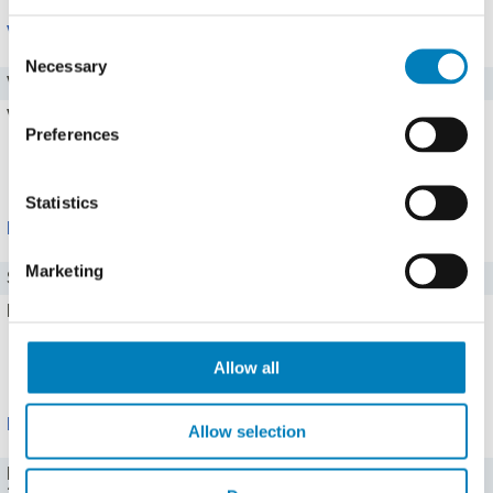
Vitamine
Consent
Necessary
Selection
Vitamin C
0 mg
Vitamin B1
0 mg
Preferences
Alle 4 Vitamine zeigen
Statistics
Mineralstoffe
Marketing
Salz
0,036 g
Eisen
0,1 mg
Alle 12 Mineralstoffe zeigen
Allow all
Portionen
Allow selection
Portion (60 ml)