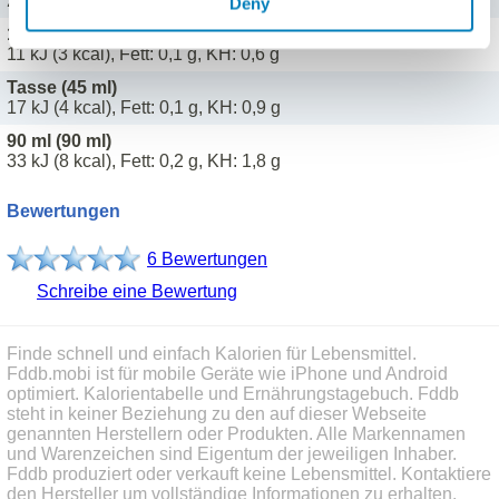
22 kJ (5 kcal), Fett: 0,1 g, KH: 1,2 g
Deny
1/2 Portion (30 ml)
11 kJ (3 kcal), Fett: 0,1 g, KH: 0,6 g
Tasse (45 ml)
17 kJ (4 kcal), Fett: 0,1 g, KH: 0,9 g
90 ml (90 ml)
33 kJ (8 kcal), Fett: 0,2 g, KH: 1,8 g
Bewertungen
6 Bewertungen
Schreibe eine Bewertung
Finde schnell und einfach Kalorien für Lebensmittel.
Fddb.mobi ist für mobile Geräte wie iPhone und Android
optimiert. Kalorientabelle und Ernährungstagebuch. Fddb
steht in keiner Beziehung zu den auf dieser Webseite
genannten Herstellern oder Produkten. Alle Markennamen
und Warenzeichen sind Eigentum der jeweiligen Inhaber.
Fddb produziert oder verkauft keine Lebensmittel. Kontaktiere
den Hersteller um vollständige Informationen zu erhalten.