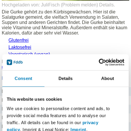
Hochgeladen von: JuliFisch (
Problem melden
)
Details
.
Die Gurke gehört zu den Kürbisgewächsen. Hier ist die
Salatgurke gemeint, die vielfach Verwendung in Salaten,
Suppen und anderen Gerichten findet. Die Gurke beinhaltet
viele Vitamine und Mineralstoffe. Außerdem enthält sie kaum
Kalorien, dafür aber sehr viel Wasser.
Glutenfrei
Laktosefrei
Vegetarisch (vegan)
Produkt eingetragen von einem
Fddb Nutzer
.
Hinweise zu
den Produktdaten
.
Nährwerte für 100 g
Consent
Details
About
Brennwert
59 kj kJ
This website uses cookies
Kalorien
14 kcal
We use cookies to personalise content and ads, to
Protein
0,6 g g
provide social media features and to analyse our
Kohlenhydrate
1,8 g g
traffic. All details can be found in our
privacy
Fett
0,2 g g
policy
. Imprint & Legal Notice:
Imprint
.