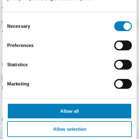
Vitamine
Consent
Vitamin C
8 mg
Necessary
Selection
Vitamin A
0,03 mg
Preferences
Alle 8 Vitamine zeigen
Mineralstoffe
Statistics
Salz
0,008 g
Marketing
Eisen
0,2 mg
Alle 13 Mineralstoffe zeigen
Allow all
Portionen
Allow selection
100 g (100 g)