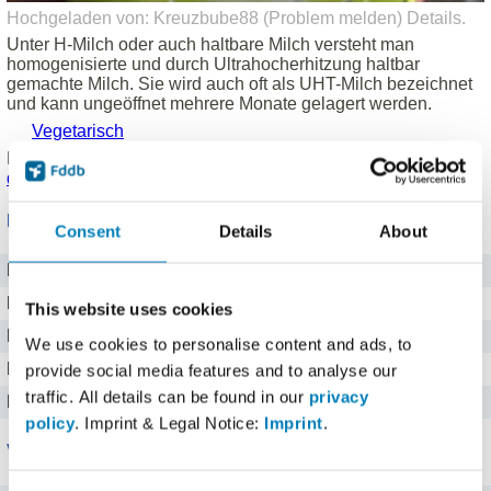
Hochgeladen von: Kreuzbube88 (
Problem melden
)
Details
.
Unter H-Milch oder auch haltbare Milch versteht man
homogenisierte und durch Ultrahocherhitzung haltbar
gemachte Milch. Sie wird auch oft als UHT-Milch bezeichnet
und kann ungeöffnet mehrere Monate gelagert werden.
Vegetarisch
Produkt eingetragen von einem
Fddb Nutzer
.
Hinweise zu
den Produktdaten
.
Nährwerte für 100 ml
Consent
Details
About
Brennwert
193 kj kJ
Kalorien
46 kcal
This website uses cookies
Protein
3,2 g g
We use cookies to personalise content and ads, to
Kohlenhydrate
4,8 g g
provide social media features and to analyse our
traffic. All details can be found in our
privacy
Fett
1,5 g g
policy
. Imprint & Legal Notice:
Imprint
.
Vitamine