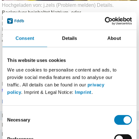
Hochgeladen von: j.zels (
Problem melden
)
Details
.
Backpulver beinhaltet Natrium- oder
Kaliumhydrogencarbonat, welches durch die Zugabe von
Flüssigkeiten zum Teig und durch die beinhaltete Säure zu
Kohlenstoffdioxid wird. Durch die Gasentwicklung vergrößert
sich das Volumen des Teigs und die typische Porung
Consent
Details
About
entsteht.
Dieses Produkt benötigt ggf. weitere Zutaten, um
verzehrfertig zu sein.
This website uses cookies
Laktosefrei
Fructosefrei
We use cookies to personalise content and ads, to
Vegetarisch (vegan)
provide social media features and to analyse our
Produkt eingetragen von einem
Fddb Nutzer
.
Hinweise zu
traffic. All details can be found in our
privacy
den Produktdaten
.
policy
. Imprint & Legal Notice:
Imprint
.
Nährwerte für 100 g
Consent
Brennwert
419 kj kJ
Necessary
Selection
Kalorien
100 kcal
Protein
0,1 g g