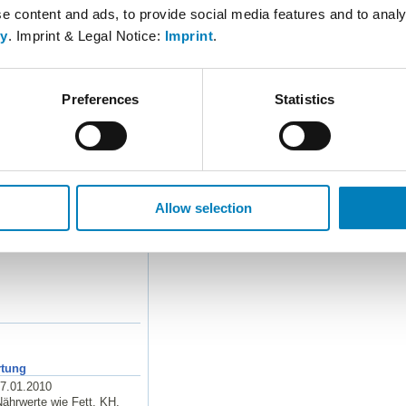
k. A.
 content and ads, to provide social media features and to analyse
Eigene Portion
k. A.
cy
. Imprint & Legal Notice:
Imprint
.
k. A.
k. A.
k. A.
k. A.
Preferences
Statistics
k. A.
k. A.
k. A.
y
Allow selection
rtung
07.01.2010
ährwerte wie Fett, KH,