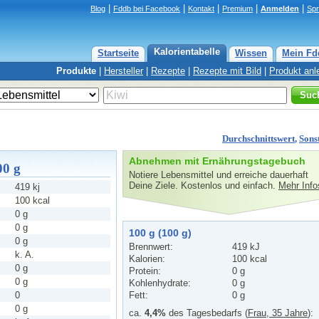
|
|
|
|
|
Blog
Fddb bei Facebook
Kontakt
Premium
Anmelden
Sp
Kalorientabelle
Startseite
Wissen
Mein Fd
Produkte
|
Hersteller
|
Rezepte
|
Rezepte mit Bild
|
Produkt anl
Suc
Durchschnittswert
,
Sons
Abnehmen mit Ernährungstagebuch
00 g
Notiere Lebensmittel und erreiche dauerhaft
Deine Ziele. Kostenlos und einfach.
Mehr Info
419 kj
100 kcal
0 g
0 g
100 g (100 g)
0 g
Brennwert:
419 kJ
k. A.
Kalorien:
100 kcal
0 g
Protein:
0 g
0 g
Kohlenhydrate:
0 g
0
Fett:
0 g
0 g
ca.
4,4%
des Tagesbedarfs (
Frau, 35 Jahre
):