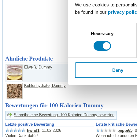
Chlorid
We use cookies to personalise
Mangan
be found in our
privacy poli
Schwefel
Kalium
Consent
Kalzium
Phosphor
Necessary
Selection
Kupfer
Fluorid
Jod
Ähnliche Produkte
Eiweiß, Dummy
Fett, Dumm
Deny
Kohlenhydrate, Dummy
Bewertungen für 100 Kalorien Dummy
Schreibe eine Bewertung: 100 Kalorien Dummy bewerten
Letzte positive Bewertung
Letzte kritische Bewe
hwnd1
, 11.02.2026
peppi65
, 
Vielen Dank dafür!
Wenn ich die anderen N