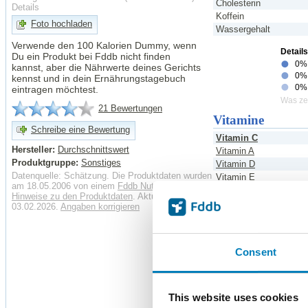
Cholesterin
Details
Koffein
Foto hochladen
Wassergehalt
Verwende den 100 Kalorien Dummy, wenn
Detail
Du ein Produkt bei Fddb nicht finden
0% 
kannst, aber die Nährwerte deines Gerichts
0%
kennst und in dein Ernährungstagebuch
0% 
eintragen möchtest.
Was zei
21 Bewertungen
Vitamine
Schreibe eine Bewertung
Vitamin C
Hersteller:
Durchschnittswert
Vitamin A
Produktgruppe:
Sonstiges
Vitamin D
Datenquelle: Schätzung. Die Produktdaten wurden
Vitamin E
am 18.05.2006 von einem
Fddb Nutzer
erhoben.
Vitamin B1
Hinweise zu den Produktdaten
. Aktualisiert:
Vitamin B2
03.02.2026.
Angaben korrigieren
Vitamin B6
Vitamin B12
Mineralstoffe
Consent
Salz
Eisen
Zink
This website uses cookies
Magnesium