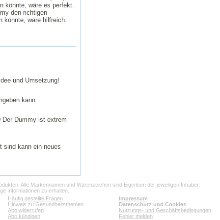
n könnte, wäre es perfekt.
my den richtigen
könnte, wäre hilfreich.
e Idee und Umsetzung!
ingeben kann
D Der Dummy ist extrem
 sind kann ein neues
rodukten. Alle Markennamen und Warenzeichen sind Eigentum der jeweiligen Inhaber.
ige Informationen zu erhalten.
Häufig gestellte Fragen
Impressum
Hinweis zu Gesundheitsthemen
Datenschutz und Cookies
Abo widerrufen
Nutzungs- und Geschäftsbedingungen
Abo kündigen
Fehler melden