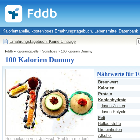
Kalorientabelle, kostenloses Ernährungstagebuch, Lebensmittel Datenbank
Ernährungstagebuch: Keine Einträge
Fddb
»
Kalorientabelle
»
Sonstiges
»
100 Kalorien Dummy
100 Kalorien Dummy
Nährwerte für 1
Brennwert
Kalorien
Protein
Kohlenhydrate
davon Zucker
davon Polyole
Fett
Ballaststoffe
Broteinheiten
Alkohol
Hochgeladen von: JuliFisch
(
Problem melden
)