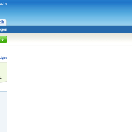
rache
db
egen
he
tiges
s