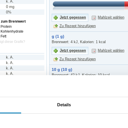
k. A.
0 mg
0%
Jetzt gegessen
Mahlzeit wählen
s zum Brennwert
Zu Rezept hinzufügen
Protein
 Kohlenhydrate
g (1 g)
Fett
gt diese Grafik?
Brennwert: 4 kJ, Kalorien: 1 kcal
Jetzt gegessen
Mahlzeit wählen
k. A.
Zu Rezept hinzufügen
k. A.
k. A.
10 g (10 g)
k. A.
Brennwert: 42 kJ, Kalorien: 10 kcal
k. A.
Jetzt gegessen
Mahlzeit wählen
k. A.
k. A.
Zu Rezept hinzufügen
k. A.
250 g (250 g)
Details
Brennwert: 1048 kJ, Kalorien: 250 kcal
0 g
k. A.
Jetzt gegessen
Mahlzeit wählen
k. A.
Zu Rezept hinzufügen
k. A.