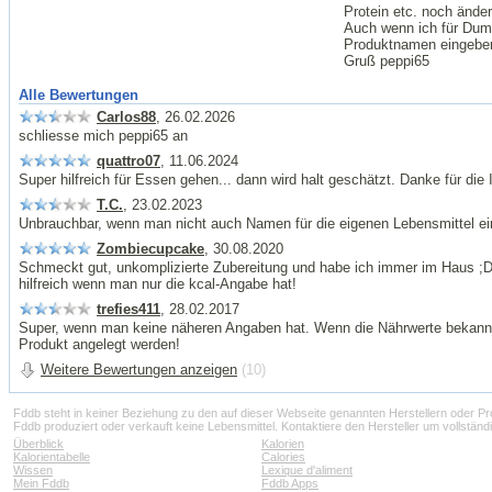
Protein etc. noch änder
Auch wenn ich für Dum
Produktnamen eingeben 
Gruß peppi65
Alle Bewertungen
Carlos88
, 26.02.2026
schliesse mich peppi65 an
quattro07
, 11.06.2024
Super hilfreich für Essen gehen... dann wird halt geschätzt. Danke für di
T.C.
, 23.02.2023
Unbrauchbar, wenn man nicht auch Namen für die eigenen Lebensmittel e
Zombiecupcake
, 30.08.2020
Schmeckt gut, unkomplizierte Zubereitung und habe ich immer im Haus ;
hilfreich wenn man nur die kcal-Angabe hat!
trefies411
, 28.02.2017
Super, wenn man keine näheren Angaben hat. Wenn die Nährwerte bekannt
Produkt angelegt werden!
Weitere Bewertungen anzeigen
(10)
Fddb steht in keiner Beziehung zu den auf dieser Webseite genannten Herstellern oder P
Fddb produziert oder verkauft keine Lebensmittel. Kontaktiere den Hersteller um vollständ
Überblick
Kalorien
Kalorientabelle
Calories
Wissen
Lexique d'aliment
Mein Fddb
Fddb Apps