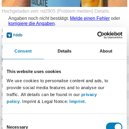
Hochgeladen von: rst2905 (
Problem melden
)
Details
.
Angaben noch nicht bestätigt.
Melde einen Fehler
oder
korrigiere die Angaben
.
Produkt eingetragen von einem
Fddb Nutzer
.
Hinweise zu
den Produktdaten
.
Nährwerte für 100 g
Consent
Details
About
Brennwert
1457 kj kJ
Kalorien
348 kcal
This website uses cookies
Protein
81 g g
We use cookies to personalise content and ads, to
Kohlenhydrate
2,3 g g
provide social media features and to analyse our
traffic. All details can be found in our
privacy
Fett
0 g g
policy
. Imprint & Legal Notice:
Imprint
.
Vitamine
Vitamin C
0 mg
Consent
Necessary
Selection