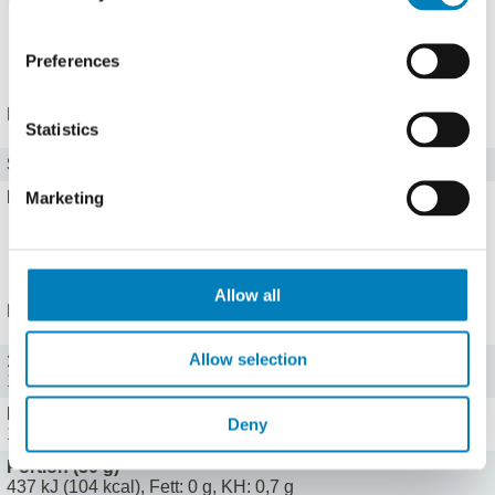
Vitamin A
0 mg
Alle 8 Vitamine zeigen
Preferences
Mineralstoffe
Statistics
Salz
0,1 g
Marketing
Eisen
0 mg
Alle 13 Mineralstoffe zeigen
Allow all
Portionen
Allow selection
100 g (100 g)
1457 kJ (348 kcal), Fett: 0 g, KH: 2,3 g
Esslöffel (11 g)
Deny
160 kJ (38 kcal), Fett: 0 g, KH: 0,3 g
Portion (30 g)
437 kJ (104 kcal), Fett: 0 g, KH: 0,7 g