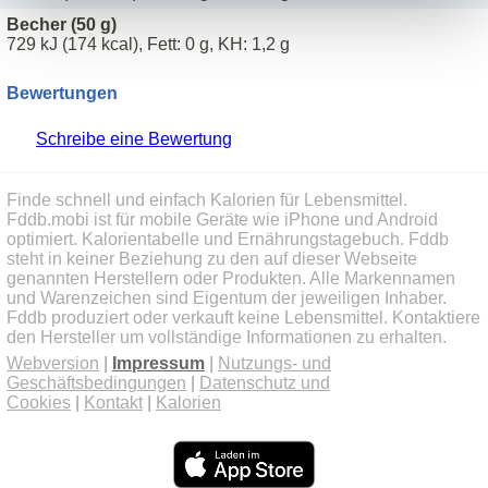
Becher (50 g)
729 kJ (174 kcal), Fett: 0 g, KH: 1,2 g
Bewertungen
Schreibe eine Bewertung
Finde schnell und einfach Kalorien für Lebensmittel.
Fddb.mobi ist für mobile Geräte wie iPhone und Android
optimiert. Kalorientabelle und Ernährungstagebuch. Fddb
steht in keiner Beziehung zu den auf dieser Webseite
genannten Herstellern oder Produkten. Alle Markennamen
und Warenzeichen sind Eigentum der jeweiligen Inhaber.
Fddb produziert oder verkauft keine Lebensmittel. Kontaktiere
den Hersteller um vollständige Informationen zu erhalten.
Webversion
|
Impressum
|
Nutzungs- und
Geschäftsbedingungen
|
Datenschutz und
Cookies
|
Kontakt
|
Kalorien