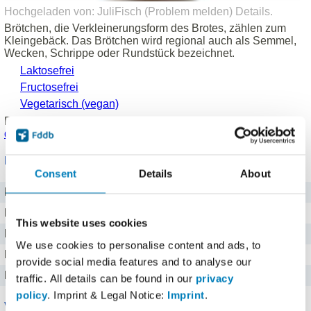
Hochgeladen von: JuliFisch (
Problem melden
)
Details
.
Brötchen, die Verkleinerungsform des Brotes, zählen zum
Kleingebäck. Das Brötchen wird regional auch als Semmel,
Wecken, Schrippe oder Rundstück bezeichnet.
Laktosefrei
Fructosefrei
Vegetarisch (vegan)
Produkt eingetragen von einem
Fddb Nutzer
.
Hinweise zu
den Produktdaten
.
Nährwerte für 100 g
Consent
Details
About
Brennwert
1055 kj kJ
Kalorien
252 kcal
This website uses cookies
Protein
9 g g
We use cookies to personalise content and ads, to
Kohlenhydrate
50 g g
provide social media features and to analyse our
Fett
0,7 g g
traffic. All details can be found in our
privacy
policy
. Imprint & Legal Notice:
Imprint
.
Vitamine