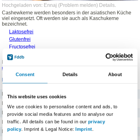
Hochgeladen von: Ennaj (
Problem melden
)
Details
.
Cashewkerne werden besonders in der asiatischen Küche
viel eingesetzt. Oft werden sie auch als Kaschukerne
bezeichnet.
Laktosefrei
Glutenfrei
Fructosefrei
Vegetarisch (vegan)
Produkt eingetragen von einem
Fddb Nutzer
.
Hinweise zu
den Produktdaten
.
Consent
Details
About
Nährwerte für 100 g
Brennwert
2546 kj kJ
This website uses cookies
Kalorien
608 kcal
We use cookies to personalise content and ads, to
Protein
19,5 g g
provide social media features and to analyse our
traffic. All details can be found in our
privacy
Kohlenhydrate
24 g g
policy
. Imprint & Legal Notice:
Imprint
.
Fett
47,4 g g