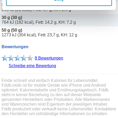
Portion (10 g)
255 kJ (61 kcal), Fett: 4,7 g, KH: 2,4 g
30 g (30 g)
764 kJ (182 kcal), Fett: 14,2 g, KH: 7,2 g
50 g (50 g)
1273 kJ (304 kcal), Fett: 23,7 g, KH: 12 g
Bewertungen
8 Bewertungen
Schreibe eine Bewertung
Finde schnell und einfach Kalorien für Lebensmittel.
Fddb.mobi ist für mobile Geräte wie iPhone und Android
optimiert. Kalorientabelle und Ernährungstagebuch. Fddb
steht in keiner Beziehung zu den auf dieser Webseite
genannten Herstellern oder Produkten. Alle Markennamen
und Warenzeichen sind Eigentum der jeweiligen Inhaber.
Fddb produziert oder verkauft keine Lebensmittel. Kontaktiere
den Hersteller um vollständige Informationen zu erhalten.