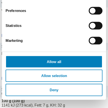
Vitamin E
1 mg
Preferences
Vitamin B1
0,1 mg
Alle 4 Vitamine zeigen
Statistics
Mineralstoffe
Marketing
Salz
1,27 g
Eisen
2,6 mg
Allow all
Alle 13 Mineralstoffe zeigen
Allow selection
Portionen
Scheibe (55 g)
Deny
628 kJ (150 kcal), Fett: 3,9 g, KH: 17,6 g
100 g (100 g)
1141 kJ (273 kcal), Fett: 7 g, KH: 32 g