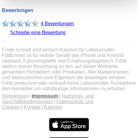
Bewertungen
4 Bewertungen
Schreibe eine Bewertung
Finde schnell und einfach Kalorien für Lebensmittel.
Fddb.mobi ist für mobile Geräte wie iPhone und Android
optimiert. Kalorientabelle und Ernährungstagebuch. Fddb
steht in keiner Beziehung zu den auf dieser Webseite
genannten Herstellern oder Produkten. Alle Markennamen
und Warenzeichen sind Eigentum der jeweiligen Inhaber.
Fddb produziert oder verkauft keine Lebensmittel. Kontaktiere
den Hersteller um vollständige Informationen zu erhalten.
Webversion
|
Impressum
|
Nutzungs- und
Geschäftsbedingungen
|
Datenschutz und
Cookies
|
Kontakt
|
Kalorien