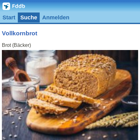
Start
Suche
Anmelden
Vollkornbrot
Brot (Bäcker)