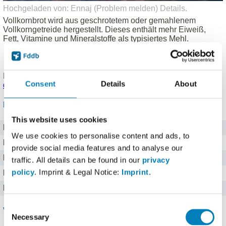
Hochgeladen von: Ennaj (
Problem melden
)
Details
.
Vollkornbrot wird aus geschrotetem oder gemahlenem
Vollkorngetreide hergestellt. Dieses enthält mehr Eiweiß,
Fett, Vitamine und Mineralstoffe als typisiertes Mehl.
Laktosefrei
Vegetarisch (vegan)
Produkt eingetragen von einem
Fddb Nutzer
.
Hinweise zu
Consent
Details
About
den Produktdaten
.
Nährwerte für 100 g
This website uses cookies
Brennwert
1141 kj kJ
We use cookies to personalise content and ads, to
Kalorien
273 kcal
provide social media features and to analyse our
Protein
13 g g
traffic. All details can be found in our
privacy
policy
. Imprint & Legal Notice:
Imprint
.
Kohlenhydrate
32 g g
Fett
7 g g
Consent
Vitamine
Necessary
Selection