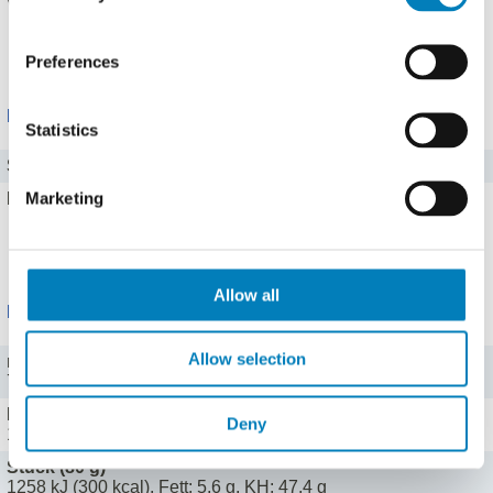
Vitamin B1
0,61 mg
Alle 4 Vitamine zeigen
Preferences
Mineralstoffe
Statistics
Salz
0,03 g
Marketing
Eisen
5,9 mg
Alle 13 Mineralstoffe zeigen
Allow all
Portionen
Allow selection
normale Portion (50 g)
786 kJ (188 kcal), Fett: 3,5 g, KH: 29,7 g
Esslöffel (9 g)
Deny
142 kJ (34 kcal), Fett: 0,6 g, KH: 5,3 g
Stück (80 g)
1258 kJ (300 kcal), Fett: 5,6 g, KH: 47,4 g