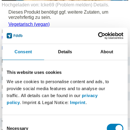
Hochgeladen von: Icke69 (
Problem melden
)
Details
.
Dieses Produkt benötigt ggf. weitere Zutaten, um
verzehrfertig zu sein.
Vegetarisch (vegan)
Produkt eingetragen von einem
Fddb Nutzer
.
Hinweise zu
den Produktdaten
.
Nährwerte für 100 g
Consent
Details
About
Brennwert
1573 kj kJ
Kalorien
376 kcal
This website uses cookies
Protein
13,6 g g
We use cookies to personalise content and ads, to
Kohlenhydrate
59,3 g g
provide social media features and to analyse our
traffic. All details can be found in our
privacy
Fett
7 g g
policy
. Imprint & Legal Notice:
Imprint
.
Vitamine
Vitamin E
1,48 mg
Consent
Necessary
Selection