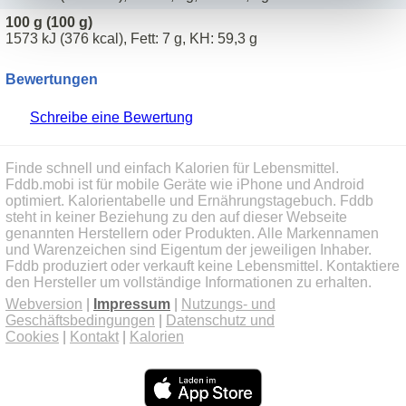
100 g (100 g)
1573 kJ (376 kcal), Fett: 7 g, KH: 59,3 g
Bewertungen
Schreibe eine Bewertung
Finde schnell und einfach Kalorien für Lebensmittel.
Fddb.mobi ist für mobile Geräte wie iPhone und Android
optimiert. Kalorientabelle und Ernährungstagebuch. Fddb
steht in keiner Beziehung zu den auf dieser Webseite
genannten Herstellern oder Produkten. Alle Markennamen
und Warenzeichen sind Eigentum der jeweiligen Inhaber.
Fddb produziert oder verkauft keine Lebensmittel. Kontaktiere
den Hersteller um vollständige Informationen zu erhalten.
Webversion
|
Impressum
|
Nutzungs- und
Geschäftsbedingungen
|
Datenschutz und
Cookies
|
Kontakt
|
Kalorien