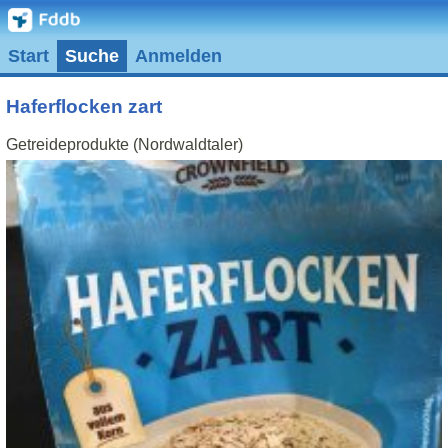
Start
Suche
Anmelden
Haferflocken zart
Getreideprodukte (Nordwaldtaler)