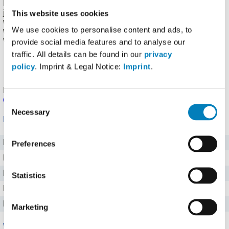
Heutzutage wird die Frucht in fast allen Ländern verwendet,
jedoch in unterschiedlicher Form. Die scharfen Sorten
This website uses cookies
werden meist als Gewürz in warmen Regionen verwendet,
We use cookies to personalise content and ads, to
während milde Paprika in anderen Ländern als Gemüse
verzehrt werden.
provide social media features and to analyse our
Glutenfrei
traffic. All details can be found in our
privacy
Laktosefrei
policy
. Imprint & Legal Notice:
Imprint
.
Vegetarisch (vegan)
Produkt eingetragen von einem
Fddb Nutzer
.
Hinweise zu
den Produktdaten
.
Consent
Necessary
Selection
Nährwerte für 100 g
Brennwert
159 kj kJ
Preferences
Kalorien
38 kcal
Protein
1,3 g g
Statistics
Kohlenhydrate
6,4 g g
Fett
0,5 g g
Marketing
Vitamine