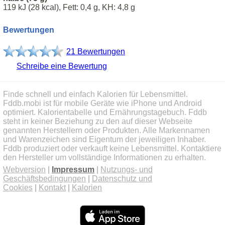
119 kJ (28 kcal), Fett: 0,4 g, KH: 4,8 g
Bewertungen
21 Bewertungen
Schreibe eine Bewertung
Finde schnell und einfach Kalorien für Lebensmittel.
Fddb.mobi ist für mobile Geräte wie iPhone und Android
optimiert. Kalorientabelle und Ernährungstagebuch. Fddb
steht in keiner Beziehung zu den auf dieser Webseite
genannten Herstellern oder Produkten. Alle Markennamen
und Warenzeichen sind Eigentum der jeweiligen Inhaber.
Fddb produziert oder verkauft keine Lebensmittel. Kontaktiere
den Hersteller um vollständige Informationen zu erhalten.
Webversion
|
Impressum
|
Nutzungs- und
Geschäftsbedingungen
|
Datenschutz und
Cookies
|
Kontakt
|
Kalorien