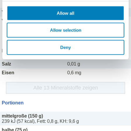
Vitamin C
140 mg
Allow all
Vitamin A
0,24 mg
Allow selection
Alle 8 Vitamine zeigen
Deny
Mineralstoffe
Salz
0,01 g
Eisen
0,6 mg
Alle 13 Mineralstoffe zeigen
Portionen
mittelgroße (150 g)
239 kJ (57 kcal), Fett: 0,8 g, KH: 9,6 g
halbe (75 g)