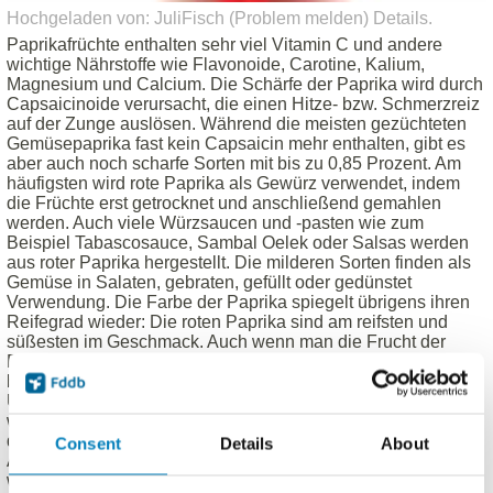
Hochgeladen von: JuliFisch (
Problem melden
)
Details
.
Paprikafrüchte enthalten sehr viel Vitamin C und andere
wichtige Nährstoffe wie Flavonoide, Carotine, Kalium,
Magnesium und Calcium. Die Schärfe der Paprika wird durch
Capsaicinoide verursacht, die einen Hitze- bzw. Schmerzreiz
auf der Zunge auslösen. Während die meisten gezüchteten
Gemüsepaprika fast kein Capsaicin mehr enthalten, gibt es
aber auch noch scharfe Sorten mit bis zu 0,85 Prozent. Am
häufigsten wird rote Paprika als Gewürz verwendet, indem
die Früchte erst getrocknet und anschließend gemahlen
werden. Auch viele Würzsaucen und -pasten wie zum
Beispiel Tabascosauce, Sambal Oelek oder Salsas werden
aus roter Paprika hergestellt. Die milderen Sorten finden als
Gemüse in Salaten, gebraten, gefüllt oder gedünstet
Verwendung. Die Farbe der Paprika spiegelt übrigens ihren
Reifegrad wieder: Die roten Paprika sind am reifsten und
süßesten im Geschmack. Auch wenn man die Frucht der
Paprikapflanze meist als Schote bezeichnet, handelt es sich
botanisch eigentlich um eine Beere. Paprika haben ihren
Ursprung in Mittel- und Südamerika, in einem Tal in Mexiko
wurden die Früchte bereits um 7.000 v. Chr. verzehrt. Durch
den Kolonialismus verbreitete sich die Paprika schnell in
Consent
Details
About
Afrika, in Südostasien, in Japan und im Nahen Osten und
wurde dort als scharfes Gewürz fester Bestandteil der Küche.