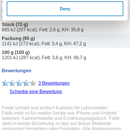
60 kJ (14 kcal), Fett: 0,2 g, KH: 2,5 g
Deny
Scheibe (20 g)
240 kJ (57 kcal), Fett: 0,7 g, KH: 9,9 g
Stück (72 g)
865 kJ (207 kcal), Fett: 2,6 g, KH: 35,8 g
Packung (95 g)
1141 kJ (273 kcal), Fett: 3,4 g, KH: 47,2 g
100 g (100 g)
1201 kJ (287 kcal), Fett: 3,6 g, KH: 49,7 g
Bewertungen
3 Bewertungen
Schreibe eine Bewertung
Finde schnell und einfach Kalorien für Lebensmittel.
Fddb.mobi ist für mobile Geräte wie iPhone und Android
optimiert. Kalorientabelle und Ernährungstagebuch. Fddb
steht in keiner Beziehung zu den auf dieser Webseite
genannten Herstellern oder Produkten. Alle Markennamen