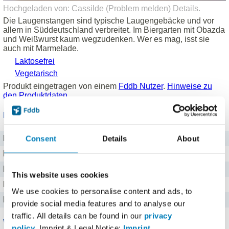
Hochgeladen von: Cassilde (
Problem melden
)
Details
.
Die Laugenstangen sind typische Laugengebäcke und vor
allem in Süddeutschland verbreitet. Im Biergarten mit Obazda
und Weißwurst kaum wegzudenken. Wer es mag, isst sie
auch mit Marmelade.
Laktosefrei
Vegetarisch
Produkt eingetragen von einem
Fddb Nutzer
.
Hinweise zu
den Produktdaten
.
Nährwerte für 100 g
Brennwert
1201 kj kJ
Consent
Details
About
Kalorien
287 kcal
Protein
7,2 g g
This website uses cookies
Kohlenhydrate
49,7 g g
We use cookies to personalise content and ads, to
Fett
3,6 g g
provide social media features and to analyse our
traffic. All details can be found in our
privacy
Vitamine
policy
. Imprint & Legal Notice:
Imprint
.