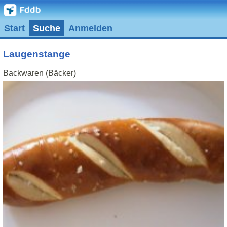
Start
Suche
Anmelden
Laugenstange
Backwaren (Bäcker)