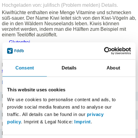
Hochgeladen von: julifisch (
Problem melden
)
Details
.
Kiwifrüchte enthalten eine Menge Vitamine und schmecken
süß-sauer. Der Name Kiwi leitet sich von den Kiwi-Vögeln ab,
die in den Wäldern Neuseelands leben. Kiwis können
verzehrt werden, indem man die Hälften zum Beispiel mit
einem Teelöffel auslöffelt.
Glutenfrei
Laktosefrei
Vegetarisch (vegan)
Produkt eingetragen von einem
Fddb Nutzer
.
Hinweise zu
Consent
Details
About
den Produktdaten
.
Nährwerte für 100 g
This website uses cookies
Brennwert
258 kj kJ
We use cookies to personalise content and ads, to
Kalorien
62 kcal
provide social media features and to analyse our
traffic. All details can be found in our
privacy
Protein
1 g g
policy
. Imprint & Legal Notice:
Imprint
.
Kohlenhydrate
9,1 g g
Fett
0,6 g g