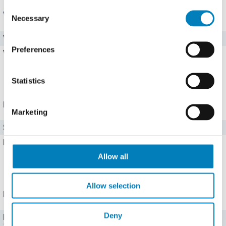
Consent
Vitamine
Necessary
Selection
Vitamin C
92 mg
Preferences
Vitamin A
0,01 mg
Alle 8 Vitamine zeigen
Statistics
Mineralstoffe
Marketing
Salz
0,008 g
Eisen
0,8 mg
Allow all
Alle 13 Mineralstoffe zeigen
Allow selection
Portionen
Deny
kleine (70 g)