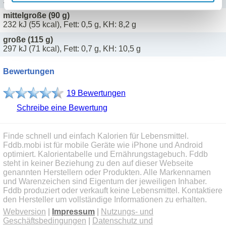
181 kJ (43 kcal), Fett: 0,4 g, KH: 6,4 g
mittelgroße (90 g)
232 kJ (55 kcal), Fett: 0,5 g, KH: 8,2 g
große (115 g)
297 kJ (71 kcal), Fett: 0,7 g, KH: 10,5 g
Bewertungen
19 Bewertungen
Schreibe eine Bewertung
Finde schnell und einfach Kalorien für Lebensmittel.
Fddb.mobi ist für mobile Geräte wie iPhone und Android
optimiert. Kalorientabelle und Ernährungstagebuch. Fddb
steht in keiner Beziehung zu den auf dieser Webseite
genannten Herstellern oder Produkten. Alle Markennamen
und Warenzeichen sind Eigentum der jeweiligen Inhaber.
Fddb produziert oder verkauft keine Lebensmittel. Kontaktiere
den Hersteller um vollständige Informationen zu erhalten.
Webversion
|
Impressum
|
Nutzungs- und
Geschäftsbedingungen
|
Datenschutz und