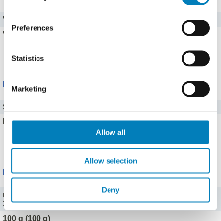
Vitamin C
8 mg
Preferences
Vitamin A
0,07 mg
Statistics
Alle 6 Vitamine zeigen
Mineralstoffe
Marketing
Salz
0,01 g
Eisen
0,5 mg
Allow all
Alle 13 Mineralstoffe zeigen
Allow selection
Portionen
Deny
mittelgroße (125 g)
288 kJ (69 kcal), Fett: 0,1 g, KH: 15,5 g
100 g (100 g)