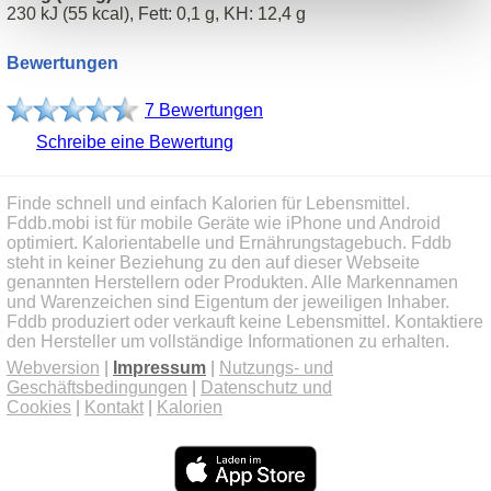
230 kJ (55 kcal), Fett: 0,1 g, KH: 12,4 g
Bewertungen
7 Bewertungen
Schreibe eine Bewertung
Finde schnell und einfach Kalorien für Lebensmittel.
Fddb.mobi ist für mobile Geräte wie iPhone und Android
optimiert. Kalorientabelle und Ernährungstagebuch. Fddb
steht in keiner Beziehung zu den auf dieser Webseite
genannten Herstellern oder Produkten. Alle Markennamen
und Warenzeichen sind Eigentum der jeweiligen Inhaber.
Fddb produziert oder verkauft keine Lebensmittel. Kontaktiere
den Hersteller um vollständige Informationen zu erhalten.
Webversion
|
Impressum
|
Nutzungs- und
Geschäftsbedingungen
|
Datenschutz und
Cookies
|
Kontakt
|
Kalorien