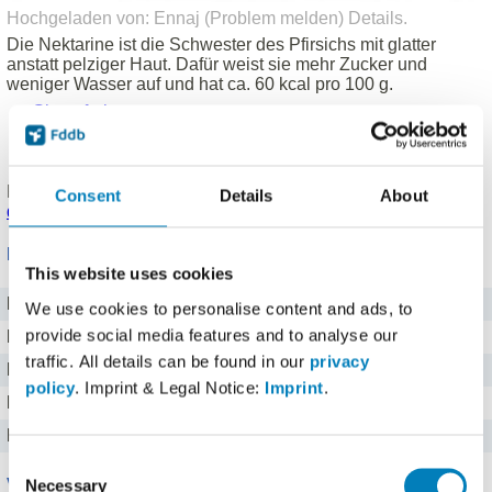
Hochgeladen von: Ennaj (
Problem melden
)
Details
.
Die Nektarine ist die Schwester des Pfirsichs mit glatter
anstatt pelziger Haut. Dafür weist sie mehr Zucker und
weniger Wasser auf und hat ca. 60 kcal pro 100 g.
Glutenfrei
Laktosefrei
Vegetarisch (vegan)
Produkt eingetragen von einem
Fddb Nutzer
.
Hinweise zu
Consent
Details
About
den Produktdaten
.
Nährwerte für 100 g
This website uses cookies
Brennwert
230 kj kJ
We use cookies to personalise content and ads, to
provide social media features and to analyse our
Kalorien
55 kcal
traffic. All details can be found in our
privacy
Protein
0,9 g g
policy
. Imprint & Legal Notice:
Imprint
.
Kohlenhydrate
12,4 g g
Fett
0,1 g g
Consent
Necessary
Vitamine
Selection