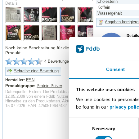
Cholesterin
Details
Koffein
Wassergehalt
Angaben korrigiere
Detail
77%
13%
Noch keine Beschreibung für dieses
10
Produkt.
Was zei
4 Bewertungen
Vitamine
Consent
Schreibe eine Bewertung
Vitamin C
Hersteller:
ESN
Vitamin A
Produktgruppe:
Protein Pulver
Vitamin D
This website uses cookies
Datenquelle: Extern. Die Produktdaten wurden am
Vitamin E
12.05.2009 von einem
Fddb Nutzer
erhoben.
Vitamin B1
We use cookies to personalise
Hinweise zu den Produktdaten
. Aktualisiert:
Vitamin B2
15.07.2026. EAN: 4250519647432
be found in our
privacy poli
Vitamin B6
Vitamin B12
Consent
Mineralstoffe
Necessary
Selection
Salz
Eisen