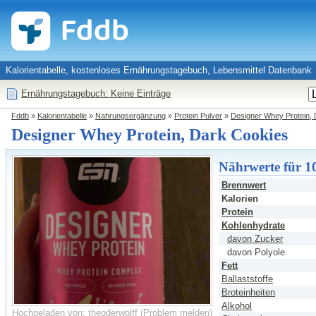
Kalorientabelle, kostenloses Ernährungstagebuch, Lebensmittel Datenbank
Ernährungstagebuch: Keine Einträge
Fddb
»
Kalorientabelle
»
Nahrungsergänzung
»
Protein Pulver
»
Designer Whey Protein,
Designer Whey Protein, Dark Cookies
Nährwerte für 1
Brennwert
Kalorien
Protein
Kohlenhydrate
davon Zucker
davon Polyole
Fett
Ballaststoffe
Broteinheiten
Alkohol
Hochgeladen von: theoderwolff
(
Problem melden
)