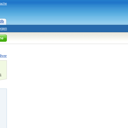
rache
db
egen
he
ulver
s