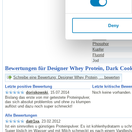
Zink
Magnesium
Chlorid
Mangan
Deny
Schwefel
Kalium
Kalzium
Phosphor
Kupfer
Fluorid
Jod
Bewertungen für Designer Whey Protein, Dark Cook
Schreibe eine Bewertung: Designer Whey Protein, ... bewerten
Letzte positive Bewertung
Letzte kritische Bewe
doriskowski
, 15.07.2014
Noch keine vorhanden.
Bislang das erste von mir getestete Proteinpulver,
das sich absolut problemlos und ohne zu klumpen
auflöst und dazu noch super schmeckt!
Alle Bewertungen
datr1xa
, 23.02.2012
Ist ein sinnvolles u günstiges Proteinpulver. Es ist kohlenhydratarm u s
Super löslich im Wasser und mit Milch schmeckt es nach einem Vanille