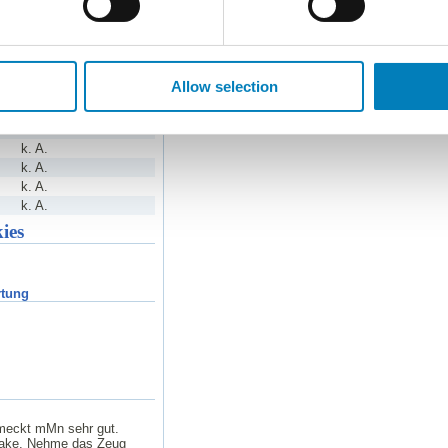
k. A.
Eigene Portion
k. A.
k. A.
k. A.
Allow selection
k. A.
k. A.
k. A.
k. A.
k. A.
k. A.
k. A.
ies
rtung
chmeckt mMn sehr gut.
shake. Nehme das Zeug