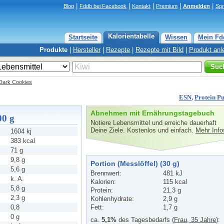
|
|
|
|
|
Blog
Fddb bei Facebook
Kontakt
Premium
Anmelden
Sp
Kalorientabelle
Startseite
Wissen
Mein Fd
Produkte
|
Hersteller
|
Rezepte
|
Rezepte mit Bild
|
Produkt anl
Suc
 Dark Cookies
ESN
,
Protein P
Abnehmen mit Ernährungstagebuch
00 g
Notiere Lebensmittel und erreiche dauerhaft
Deine Ziele. Kostenlos und einfach.
Mehr Info
1604 kj
383 kcal
71 g
9,8 g
Portion (Messlöffel) (30 g)
5,6 g
Brennwert:
481 kJ
k. A.
Kalorien:
115 kcal
5,8 g
Protein:
21,3 g
2,3 g
Kohlenhydrate:
2,9 g
0,8
Fett:
1,7 g
0 g
ca.
5,1%
des Tagesbedarfs (
Frau, 35 Jahre
):