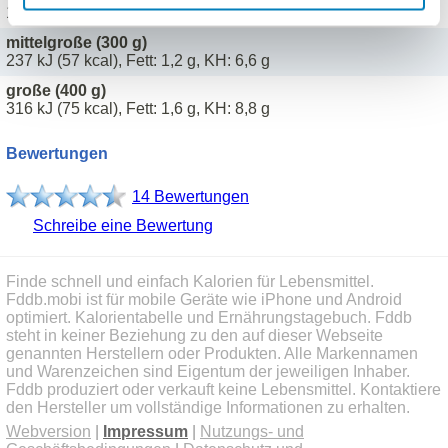
198 kJ (47 kcal), Fett: 1 g, KH: 5,5 g
mittelgroße (300 g)
237 kJ (57 kcal), Fett: 1,2 g, KH: 6,6 g
große (400 g)
316 kJ (75 kcal), Fett: 1,6 g, KH: 8,8 g
Bewertungen
14 Bewertungen
Schreibe eine Bewertung
Finde schnell und einfach Kalorien für Lebensmittel.
Fddb.mobi ist für mobile Geräte wie iPhone und Android
optimiert. Kalorientabelle und Ernährungstagebuch. Fddb
steht in keiner Beziehung zu den auf dieser Webseite
genannten Herstellern oder Produkten. Alle Markennamen
und Warenzeichen sind Eigentum der jeweiligen Inhaber.
Fddb produziert oder verkauft keine Lebensmittel. Kontaktiere
den Hersteller um vollständige Informationen zu erhalten.
Webversion
|
Impressum
|
Nutzungs- und