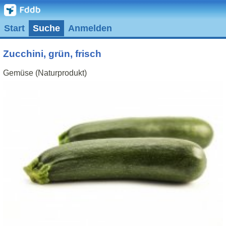
Start
Suche
Anmelden
Zucchini, grün, frisch
Gemüse (Naturprodukt)