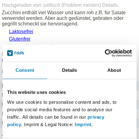
Hochgeladen von: julifisch (
Problem melden
)
Details
.
Zucchini enthält viel Wasser und kann roh z.B. für Salate
verwendet werden. Aber auch gedünstet, gebraten oder
gegrillt schmeckt sie hervorragend.
Laktosefrei
Glutenfrei
Vegetarisch (vegan)
Produkt eingetragen von einem
Fddb Nutzer
.
Hinweise zu
den Produktdaten
.
Consent
Details
About
Nährwerte für 100 g
Brennwert
79 kj kJ
This website uses cookies
Kalorien
19 kcal
We use cookies to personalise content and ads, to
Protein
1,6 g g
provide social media features and to analyse our
Kohlenhydrate
2,2 g g
traffic. All details can be found in our
privacy
Fett
0,4 g g
policy
. Imprint & Legal Notice:
Imprint
.
Vitamine