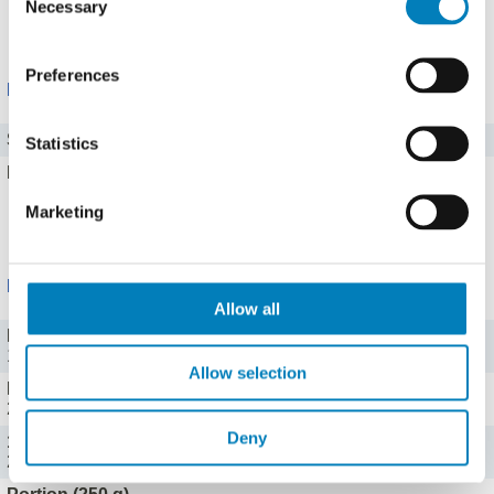
Necessary
Selection
Alle 8 Vitamine zeigen
Preferences
Mineralstoffe
Salz
0,1 g
Statistics
Eisen
0,4 mg
Marketing
Alle 13 Mineralstoffe zeigen
Portionen
Allow all
Packung (500 g)
1445 kJ (345 kcal), Fett: 1,5 g, KH: 20 g
Allow selection
Becher (100 g)
289 kJ (69 kcal), Fett: 0,3 g, KH: 4 g
Deny
100 g (100 g)
289 kJ (69 kcal), Fett: 0,3 g, KH: 4 g