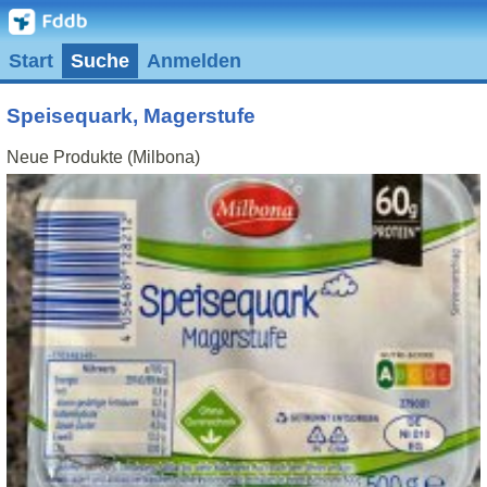
Start
Suche
Anmelden
Speisequark, Magerstufe
Neue Produkte (Milbona)