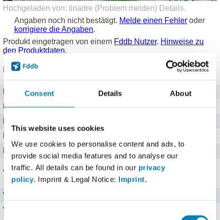
Hochgeladen von: tinadre (
Problem melden
)
Details
.
Angaben noch nicht bestätigt.
Melde einen Fehler
oder
korrigiere die Angaben
.
Produkt eingetragen von einem
Fddb Nutzer
.
Hinweise zu
den Produktdaten
.
Nährwerte für 100 g
Brennwert
289 kj kJ
Consent
Details
About
Kalorien
69 kcal
Protein
12 g g
This website uses cookies
Kohlenhydrate
4 g g
We use cookies to personalise content and ads, to
Fett
0,3 g g
provide social media features and to analyse our
traffic. All details can be found in our
privacy
Vitamine
policy
. Imprint & Legal Notice:
Imprint
.
Vitamin C
0 mg
Vitamin A
0 mg
Consent