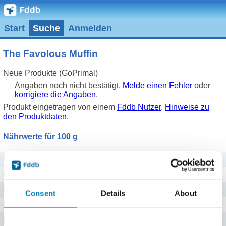
Start
Suche
Anmelden
The Favolous Muffin
Neue Produkte (GoPrimal)
Angaben noch nicht bestätigt.
Melde einen Fehler
oder
korrigiere die Angaben
.
Produkt eingetragen von einem
Fddb Nutzer
.
Hinweise zu
den Produktdaten
.
Nährwerte für 100 g
Brennwert
1515 kj kJ
Kalorien
362 kcal
Protein
8,2 g g
Consent
Details
About
Kohlenhydrate
39 g g
Fett
23 g g