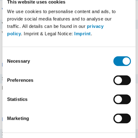
This website uses cookies
Vitamine
We use cookies to personalise content and ads, to
provide social media features and to analyse our
Vitamin C
0 mg
traffic. All details can be found in our
privacy
Vitamin A
0 mg
policy
. Imprint & Legal Notice:
Imprint
.
Alle 8 Vitamine zeigen
Consent
Necessary
Selection
Mineralstoffe
Salz
0 g
Preferences
Eisen
0 mg
Statistics
Alle 13 Mineralstoffe zeigen
Marketing
Portionen
100 g (100 g)