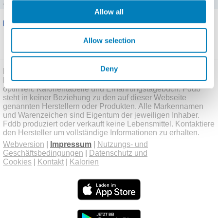
1515 kJ (362 kcal), Fett: 23 g, KH: 39 g
Allow all
Bewertungen
Allow selection
Schreibe eine Bewertung
Deny
Finde schnell und einfach Kalorien für Lebensmittel.
Fddb.mobi ist für mobile Geräte wie iPhone und Android
optimiert. Kalorientabelle und Ernährungstagebuch. Fddb
steht in keiner Beziehung zu den auf dieser Webseite
genannten Herstellern oder Produkten. Alle Markennamen
und Warenzeichen sind Eigentum der jeweiligen Inhaber.
Fddb produziert oder verkauft keine Lebensmittel. Kontaktiere
den Hersteller um vollständige Informationen zu erhalten.
Webversion
|
Impressum
|
Nutzungs- und
Geschäftsbedingungen
|
Datenschutz und
Cookies
|
Kontakt
|
Kalorien